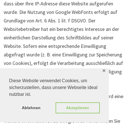
dass über Ihre IP-Adresse diese Website aufgerufen
wurde. Die Nutzung von Google WebFonts erfolgt auf
Grundlage von Art. 6 Abs. 1 lit. f DSGVO. Der
Websitebetreiber hat ein berechtigtes Interesse an der
einheitlichen Darstellung des Schriftbildes auf seiner
Website. Sofern eine entsprechende Einwilligung
abgefragt wurde (z. B. eine Einwilligung zur Speicherung
von Cookies), erfolgt die Verarbeitung ausschließlich auf
✕
Grundlage von Art. 6 Abs. 1 lit. a DSGVO; die Einwilligung
ist jederzeit widerrufbar.
Diese Website verwendet Cookies, um
sicherzustellen, dass unsere Webseite ideal
nutzbar ist.
Wenn Ihr Browser Web Fonts nicht unterstützt, wird eine
Standardschrift von Ihrem Computer genutzt.
Ablehnen
Akzeptieren
Weitere Informationen zu Google Web Fonts finden Sie