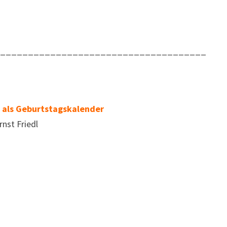
______________________________________
 als Geburtstagskalender
nst Friedl