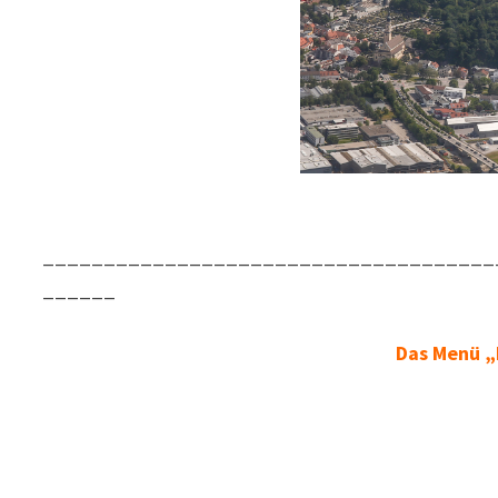
_____________________________________
______
Das Menü „