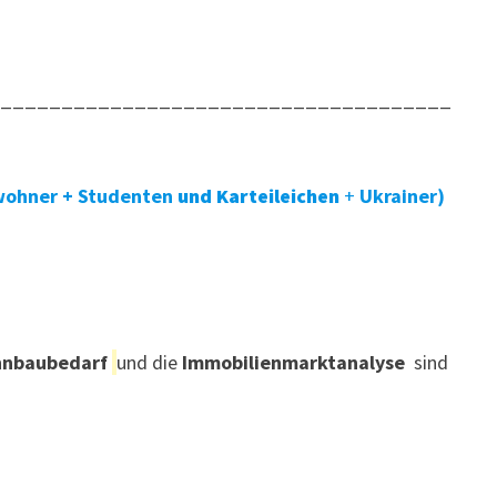
______________________________________
wohner + Studenten
und Karteileichen
+
Ukrainer)
nbaubedarf
und die
Immobilienmarktanalyse
sind