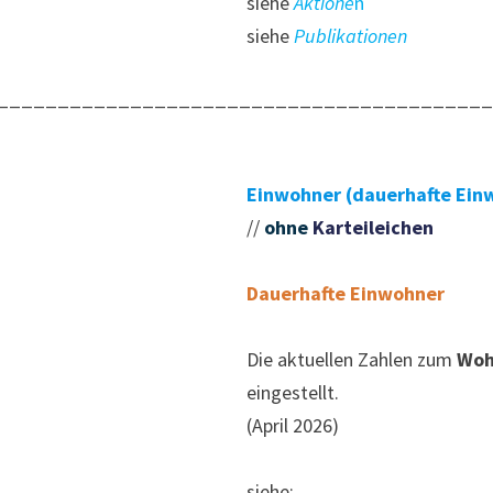
siehe
Aktione
n
siehe
Publikationen
________________________________________
Einwohner (dauerhafte Ein
//
ohne
Karteileichen
Dauerhafte Einwohner
Die aktuellen Zahlen zum
Woh
eingestellt.
(April 2026)
siehe: