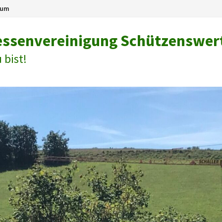
sum
eressenvereinigung Schützenswer
 bist!