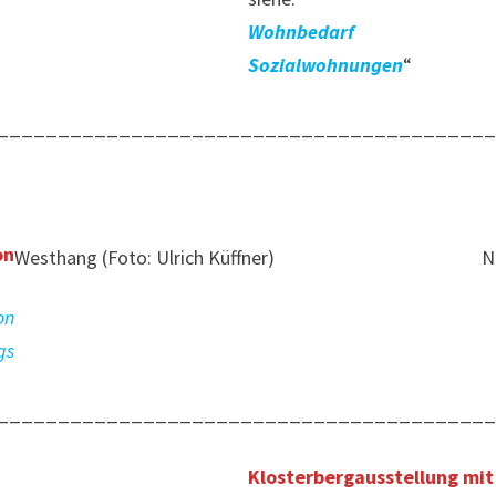
Wohnbedarf
Sozialwohnungen
“
________________________________________
on
Westhang (Foto: Ulrich Küffner)
N
on
gs
________________________________________
Klosterbergausstellung mit