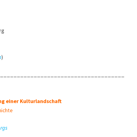
rg
n
)
______________________________________
ng einer Kulturlandschaft
hichte
rgs