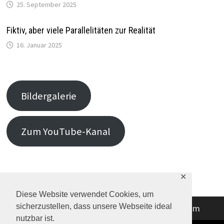
25. September 2025
Fiktiv, aber viele Parallelitäten zur Realität
16. Januar 2025
Bildergalerie
Zum YouTube-Kanal
✕
Diese Website verwendet Cookies, um
sicherzustellen, dass unsere Webseite ideal
Kontakt
Datenschutzerklärung
Impressum
nutzbar ist.