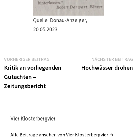
Quelle: Donau-Anzeiger,
20.05.2023
Beitragsnavigation
Vorheriger
N
VORHERIGER BEITRAG
NÄCHSTER BEITRAG
Beitrag:
B
Kritik an vorliegenden
Hochwässer drohen
Gutachten –
Zeitungsbericht
Vier Klosterbergvier
Alle Beiträge ansehen von Vier Klosterbergvier →