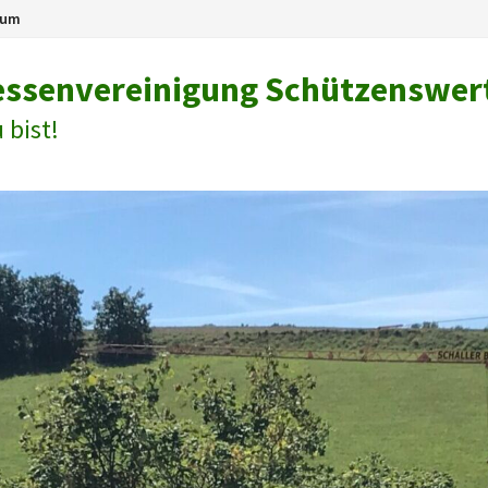
sum
eressenvereinigung Schützenswer
 bist!